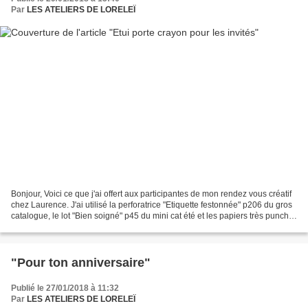
Par
LES ATELIERS DE LORELEÏ
Bonjour, Voici ce que j'ai offert aux participantes de mon rendez vous créatif
chez Laurence. J'ai utilisé la perforatrice "Etiquette festonnée" p206 du gros
catalogue, le lot "Bien soigné" p45 du mini cat été et les papiers très punchy
qui sont à gagner...
"Pour ton anniversaire"
Publié le 27/01/2018 à 11:32
Par
LES ATELIERS DE LORELEÏ