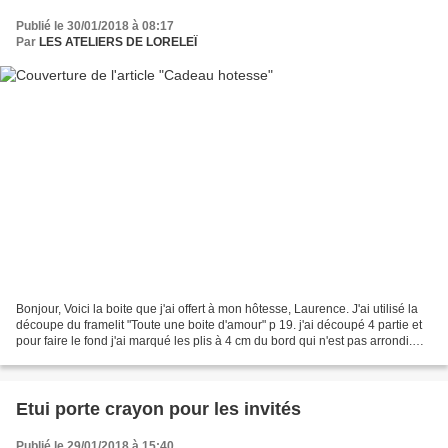
Publié le 30/01/2018 à 08:17
Par
LES ATELIERS DE LORELEÏ
Bonjour, Voici la boite que j'ai offert à mon hôtesse, Laurence. J'ai utilisé la
découpe du framelit "Toute une boite d'amour" p 19. j'ai découpé 4 partie et
pour faire le fond j'ai marqué les plis à 4 cm du bord qui n'est pas arrondi.
Pour la décorée,...
Etui porte crayon pour les invités
Publié le 29/01/2018 à 15:40