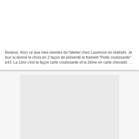
Bonjour, Voici ce que mes clientes de l'atelier chez Laurence on réalisés. Je
leur ai donné le choix en 2 façon de présenté le framelit "Porte coulissante"
p43. La 1ére c'est la façon carte coulissante et la 2éme en carte chevalet. Le
fond de la carte...