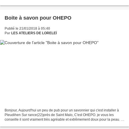
le set de tampon "pour...
Boite à savon pour OHEPO
Publié le 21/01/2018 à 05:40
Par
LES ATELIERS DE LORELEÏ
Bonjour, Aujourd'hui un peu de pub pour un savonnier qui c'est installer à
Pleudihen Sur rance(22)prés de Saint Malo, C'est OHEPO. je vous les
conseille il sont vraiment très agréable et extrêmement doux pour la peau. Ils
m'on demandé de faire un avant...