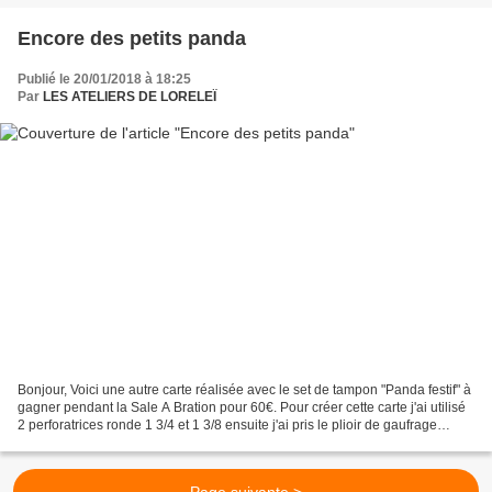
Encore des petits panda
Publié le 20/01/2018 à 18:25
Par
LES ATELIERS DE LORELEÏ
Bonjour, Voici une autre carte réalisée avec le set de tampon "Panda festif" à
gagner pendant la Sale A Bration pour 60€. Pour créer cette carte j'ai utilisé
2 perforatrices ronde 1 3/4 et 1 3/8 ensuite j'ai pris le plioir de gaufrage
"Feuilles superposés"p211...