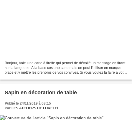
Bonjour, Voici une carte à tirette qui permet de dévoilé un message en tirant
sur la languette. A la base ces une carte mais on peut l'utiliser en marque
place et y mettre les prénoms de vos convives. Si vous voulez la faire à votre
tour, n'hésitez pas...
Sapin en décoration de table
Publié le 24/11/2019 à 08:15
Par
LES ATELIERS DE LORELEÏ