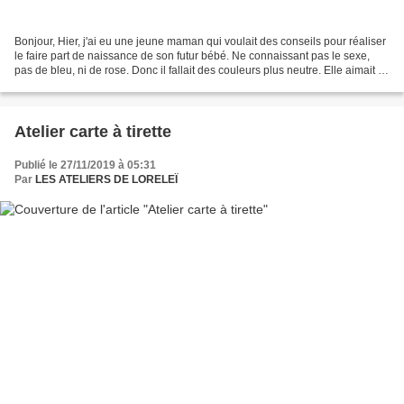
Bonjour, Hier, j'ai eu une jeune maman qui voulait des conseils pour réaliser
le faire part de naissance de son futur bébé. Ne connaissant pas le sexe,
pas de bleu, ni de rose. Donc il fallait des couleurs plus neutre. Elle aimait le
vert, donc on est...
Atelier carte à tirette
Publié le 27/11/2019 à 05:31
Par
LES ATELIERS DE LORELEÏ