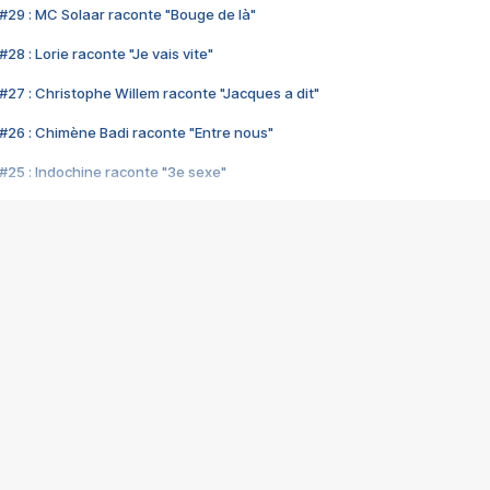
#29 : MC Solaar raconte "Bouge de là"
28 : Lorie raconte "Je vais vite"
#27 : Christophe Willem raconte "Jacques a dit"
#26 : Chimène Badi raconte "Entre nous"
#25 : Indochine raconte "3e sexe"
#24 : Zaho raconte "C'est chelou"
#23 : Patrick Bruel raconte "Au café des délices"
#22 : Kyo raconte "Le chemin"
#21 : Nolwenn Leroy raconte "Cassé"
#20 : Patrick Hernandez raconte "Born to be alive"
#19 : Lorie raconte "Près de moi"
#18 : Michael Jones raconte "A nos actes manqués" (avec Jean-Jacque
#17 : Khaled raconte "Aïcha"