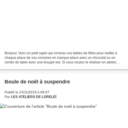
Bonjour, Voici un petit sapin qui orneras vos tables de fêtes pour mettre à
chaque place de vos convives en marque place avec un chocolat ou en
centre de table avec une bougie led. Si vous voulez le réaliser en atelier,
n'hésitez pas à me contacter. Si...
Boule de noël à suspendre
Publié le 23/11/2019 à 08:07
Par
LES ATELIERS DE LORELEÏ