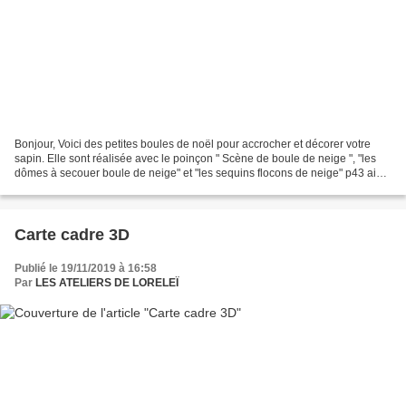
Bonjour, Voici des petites boules de noël pour accrocher et décorer votre
sapin. Elle sont réalisée avec le poinçon " Scène de boule de neige ", "les
dômes à secouer boule de neige" et "les sequins flocons de neige" p43 ainsi
que "le crystal effect étincelant"...
Carte cadre 3D
Publié le 19/11/2019 à 16:58
Par
LES ATELIERS DE LORELEÏ