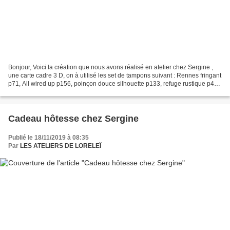
Bonjour, Voici la création que nous avons réalisé en atelier chez Sergine ,
une carte cadre 3 D, on à utilisé les set de tampons suivant : Rennes fringant
p71, All wired up p156, poinçon douce silhouette p133, refuge rustique p49
du cat annuel 2019/20...
Cadeau hôtesse chez Sergine
Publié le 18/11/2019 à 08:35
Par
LES ATELIERS DE LORELEÏ